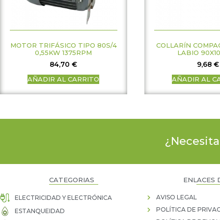
MOTOR TRIFÁSICO TIPO 80S/4
COLLARÍN COMPA
0,55KW 1375RPM
LABIO 90X10
84,70
€
9,68
€
AÑADIR AL CARRITO
AÑADIR AL C
¿Necesita
CATEGORIAS
ENLACES 
AVISO LEGAL
ELECTRICIDAD Y ELECTRÓNICA
POLÍTICA DE PRIVA
ESTANQUEIDAD