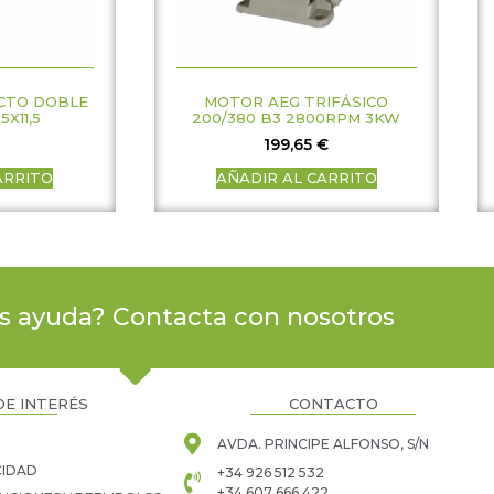
CTO DOBLE
MOTOR AEG TRIFÁSICO
5X11,5
200/380 B3 2800RPM 3KW
199,65
€
ARRITO
AÑADIR AL CARRITO
s ayuda? Contacta con nosotros
DE INTERÉS
CONTACTO
AVDA. PRINCIPE ALFONSO, S/N
CIDAD
+34 926 512 532
+34 607 666 422