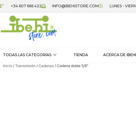
+34 607 666 422
INFO@IBEHISTORE.COM
LUNES - VIERN
TODAS LAS CATEGORÍAS
TIENDA
ACERCA DE IBEH
Inicio
/
Transmisión
/
Cadenas
/ Cadena doble 5/8″