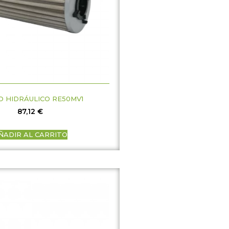
O HIDRÁULICO RE50MV1
87,12
€
ÑADIR AL CARRITO