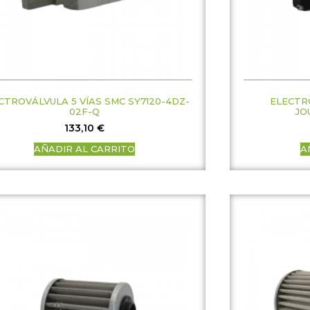
CTROVÁLVULA 5 VÍAS SMC SY7120-4DZ-
ELECTRO
02F-Q
JO
133,10
€
AÑADIR AL CARRITO
A