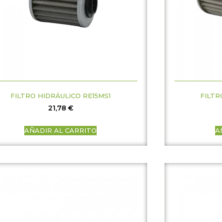
FILTRO HIDRÁULICO RE15MS1
FILTR
21,78
€
AÑADIR AL CARRITO
A