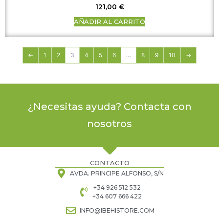
121,00
€
AÑADIR AL CARRITO
←
1
2
3
4
5
6
…
8
9
10
→
¿Necesitas ayuda? Contacta con
nosotros
CONTACTO
AVDA. PRINCIPE ALFONSO, S/N
+34 926 512 532
+34 607 666 422
INFO@IBEHISTORE.COM