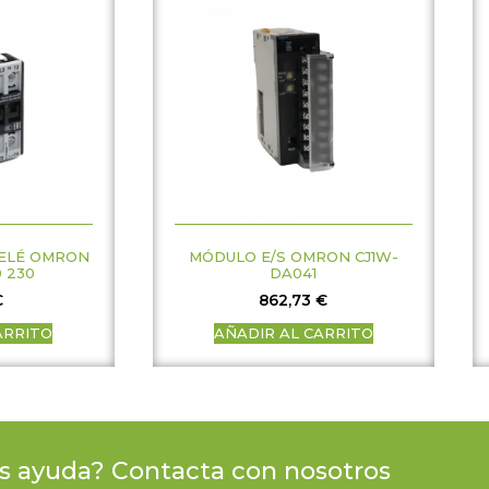
ELÉ OMRON
MÓDULO E/S OMRON CJ1W-
0 230
DA041
€
862,73
€
ARRITO
AÑADIR AL CARRITO
s ayuda? Contacta con nosotros