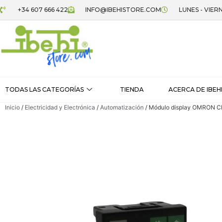
+34 607 666 422
INFO@IBEHISTORE.COM
LUNES - VIERN
TODAS LAS CATEGORÍAS
TIENDA
ACERCA DE IBEH
Inicio
/
Electricidad y Electrónica
/
Automatización
/ Módulo display OMRON