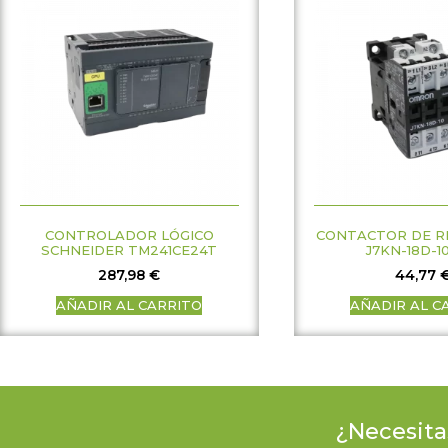
CONTROLADOR LÓGICO
CONTACTOR DE R
SCHNEIDER TM241CE24T
J7KN-18D-1
287,98
€
44,77
AÑADIR AL CARRITO
AÑADIR AL C
¿Necesita