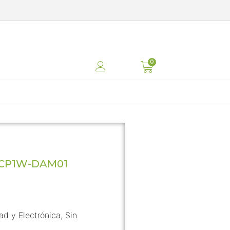
CP1W-DAM01
dad y Electrónica
,
Sin