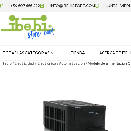
+34 607 666 422
INFO@IBEHISTORE.COM
LUNES - VIERN
TODAS LAS CATEGORÍAS
TIENDA
ACERCA DE IBEH
Inicio
/
Electricidad y Electrónica
/
Automatización
/ Módulo de alimentació