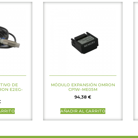
TIVO DE
MÓDULO EXPANSIÓN OMRON
RON E2EG-
CP1W-ME05M
94,38
€
€
ARRITO
AÑADIR AL CARRITO