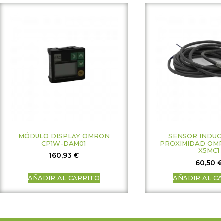
MÓDULO DISPLAY OMRON
SENSOR INDUC
CP1W-DAM01
PROXIMIDAD OM
X5MC1
160,93
€
60,50
AÑADIR AL CARRITO
AÑADIR AL C