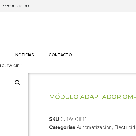
ES: 9:00 - 18:30
I
NOTICIAS
CONTACTO
N CJ1W-CIF11
MÓDULO ADAPTADOR OMRO
SKU
CJ1W-CIF11
Categorías
Automatización
,
Electrici