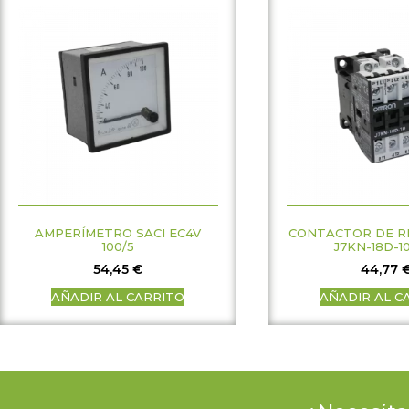
AMPERÍMETRO SACI EC4V
CONTACTOR DE R
100/5
J7KN-18D-1
54,45
€
44,77
AÑADIR AL CARRITO
AÑADIR AL C