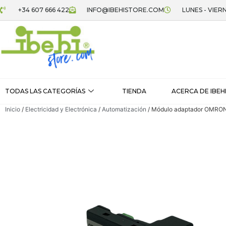
+34 607 666 422
INFO@IBEHISTORE.COM
LUNES - VIERN
TODAS LAS CATEGORÍAS
TIENDA
ACERCA DE IBEH
Inicio
/
Electricidad y Electrónica
/
Automatización
/ Módulo adaptador OMRO