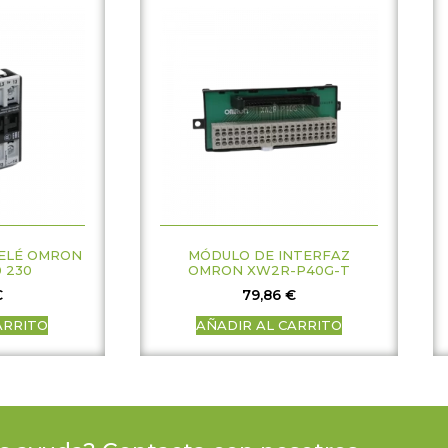
ELÉ OMRON
MÓDULO DE INTERFAZ
0 230
OMRON XW2R-P40G-T
€
79,86
€
ARRITO
AÑADIR AL CARRITO