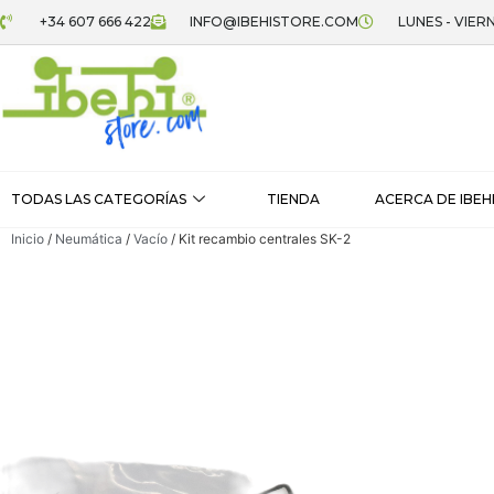
+34 607 666 422
INFO@IBEHISTORE.COM
LUNES - VIERN
TODAS LAS CATEGORÍAS
TIENDA
ACERCA DE IBEH
Inicio
/
Neumática
/
Vacío
/ Kit recambio centrales SK-2