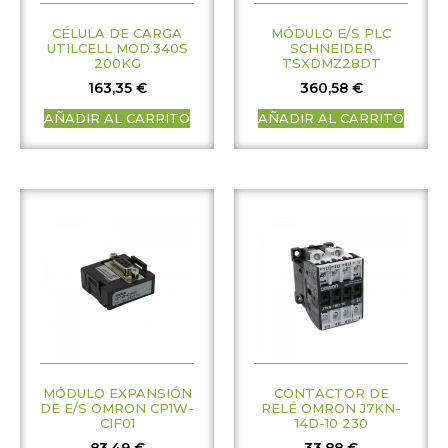
CÉLULA DE CARGA
MÓDULO E/S PLC
UTILCELL MOD.340S
SCHNEIDER
200KG
TSXDMZ28DT
163,35
€
360,58
€
AÑADIR AL CARRITO
AÑADIR AL CARRITO
MÓDULO EXPANSIÓN
CONTACTOR DE
DE E/S OMRON CP1W-
RELÉ OMRON J7KN-
CIF01
14D-10 230
83,49
€
33,88
€