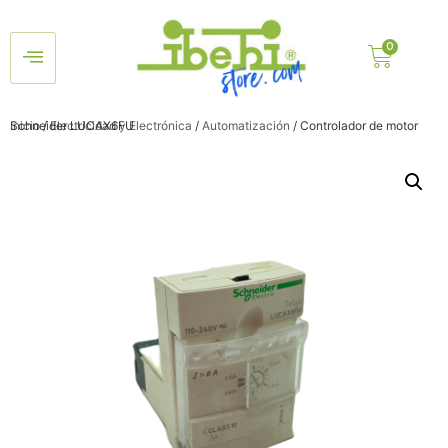
Inicio
/ Controlador de motor Schneider LUCAX6FU
/
Electricidad y Electrónica
/
Automatización