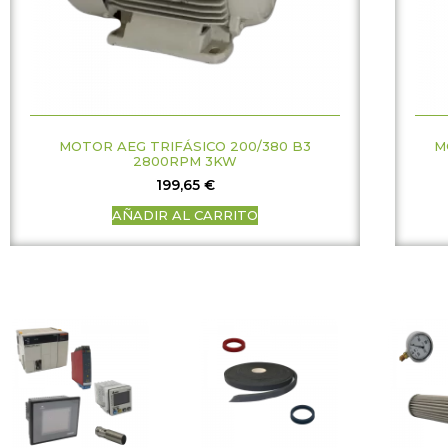
MOTOR AEG TRIFÁSICO 200/380 B3
M
2800RPM 3KW
199,65
€
AÑADIR AL CARRITO