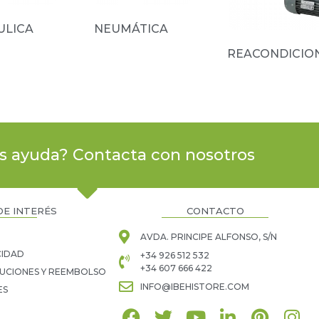
ULICA
(10)
NEUMÁTICA
(15)
REACONDICIO
(3)
s ayuda? Contacta con nosotros
DE INTERÉS
CONTACTO
AVDA. PRINCIPE ALFONSO, S/N
CIDAD
+34 926 512 532
+34 607 666 422
LUCIONES Y REEMBOLSO
INFO@IBEHISTORE.COM
ES